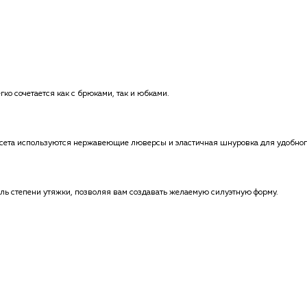
гко сочетается как с брюками, так и юбками.
рсета используются нержавеющие люверсы и эластичная шнуровка для удобного
ль степени утяжки, позволяя вам создавать желаемую силуэтную форму.