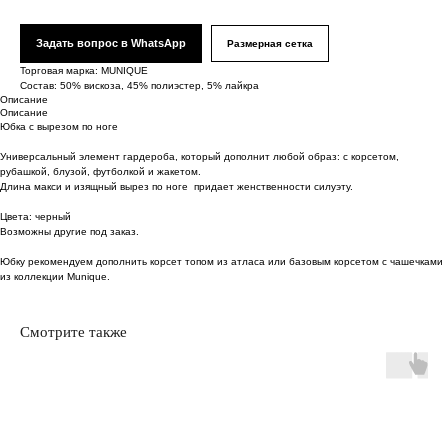
Задать вопрос в WhatsApp
Размерная сетка
Торговая марка: MUNIQUE
Состав: 50% вискоза, 45% полиэстер, 5% лайкра
Описание
Описание
Юбка с вырезом по ноге
Универсальный элемент гардероба, который дополнит любой образ: с корсетом,
рубашкой, блузой, футболкой и жакетом.
Длина макси и изящный вырез по ноге придает женственности силуэту.
Цвета: черный
Возможны другие под заказ.
Юбку рекомендуем дополнить корсет топом из атласа или базовым корсетом с чашечками
из коллекции Munique.
Смотрите также