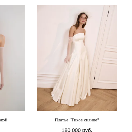
вкой
Платье "Тихое сияние"
180 000
руб.